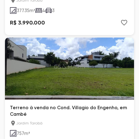
Jardim Tarobá
377.35
m²
4
3
R$ 3.990.000
Terreno à venda no Cond. Villagio do Engenho, em
Cambé
Jardim Tarobá
757
m²