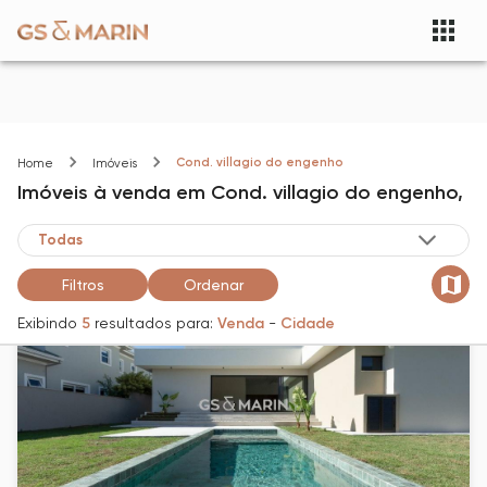
Cond. villagio do engenho
Home
Imóveis
Imóveis
à venda
em
Cond. villagio do engenho,
Filtros
Ordenar
Exibindo
5
resultados para:
Venda
-
Cidade