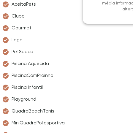
média informad
AceitaPets
alter
Clube
Gourmet
Lago
PetSpace
Piscina Aquecida
PiscinaComPrainha
Piscina Infantil
Playground
QuadraBeachTenis
MiniQuadraPoliesportiva