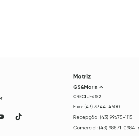
Matriz
GS&Marin
CRECI
J-4182
r
Fixo: (43) 3344-4600
Recepção: (43) 99675-1115
Comercial: (43) 98871-0984
Avenida Madre Leônia Milito,