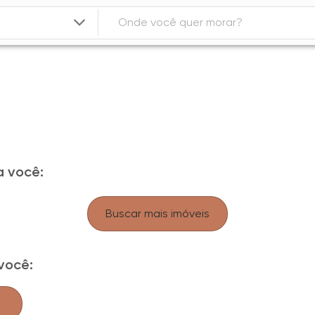
 você:
Buscar mais imóveis
você: