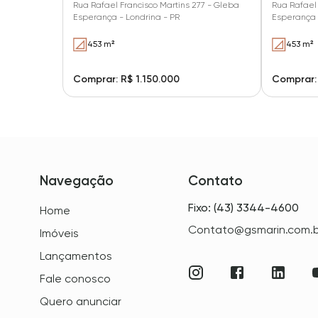
Rua Rafael Francisco Martins 277 - Gleba
Rua Rafael 
Esperança - Londrina - PR
Esperança 
453 m²
453 m²
Comprar: R$ 1.150.000
Comprar: 
Navegação
Contato
Fixo: (43) 3344-4600
Home
Contato@gsmarin.com.b
Imóveis
Lançamentos
Fale conosco
Quero anunciar