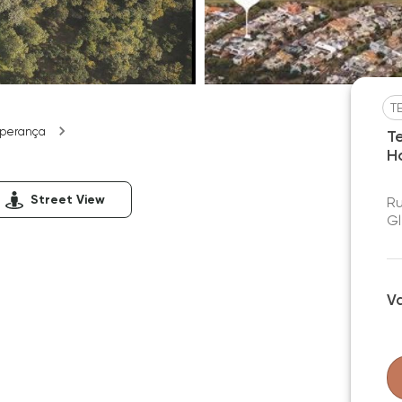
T
sperança
T
H
Street View
Ru
Gl
V