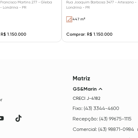
Francisco Martins 277 - Gleba
Rua Joaquim Barbosa 3477 - Artesano -
- Londrina - PR
Londrina - PR
447 m²
R$ 1.150.000
Comprar: R$ 1.150.000
Matriz
GS&Marin
CRECI
J-4182
r
Fixo: (43) 3344-4600
Recepção: (43) 99675-1115
Comercial: (43) 98871-0984