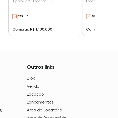
Alphaville 2 - Londrina - PR
Londrina - PR
379 m²
300 m²
Comprar: R$ 1.100.000
Comprar: R$ 1.15
Outros links
Blog
Venda
Locação
Lançamentos
Área do Locatário
Área do Proprietário