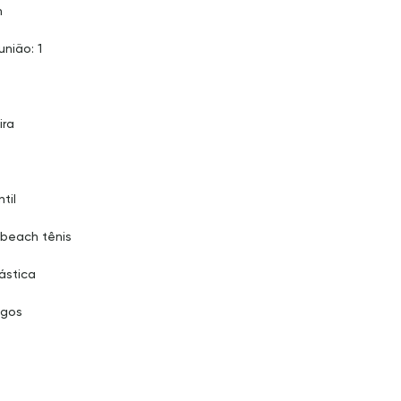
h
união: 1
ira
ntil
beach tênis
ástica
ogos