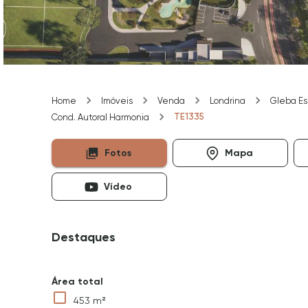
Home
Imóveis
Venda
Londrina
Gleba E
TE1335
Cond. Autoral Harmonia
Fotos
Mapa
Vídeo
Destaques
Área total
453 m²