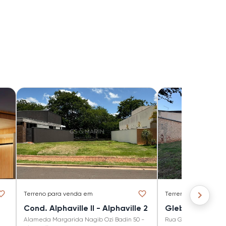
Terreno
para venda em
Terreno
para venda
Cond. Alphaville II - Alphaville 2
Gleba Palhano
Alameda Margarida Nagib Ozi Badin 50 -
Rua Guadalajara 130