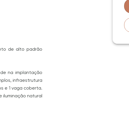
jeto de alto padrão
dade na implantação
los, infraestrutura
os e 1 vaga coberta.
 iluminação natural