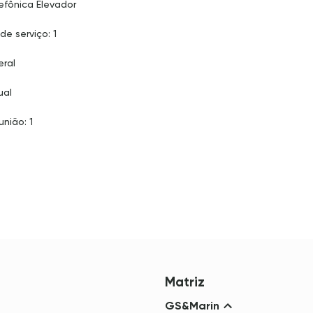
efônica Elevador
de serviço: 1
eral
ual
união: 1
Matriz
GS&Marin