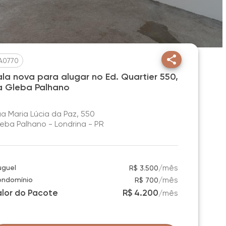
A0770
ala nova para alugar no Ed. Quartier 550,
a Gleba Palhano
a Maria Lúcia da Paz, 550
eba Palhano - Londrina - PR
/
mês
uguel
R$ 3.500
/
mês
ndomínio
R$ 700
alor do Pacote
R$ 4.200
/
mês