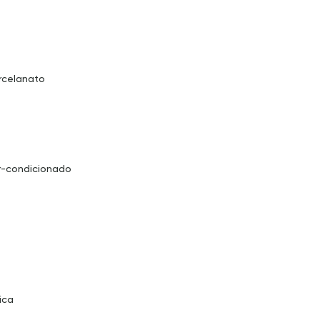
rcelanato
r-condicionado
ica