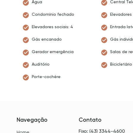
Água
Central Tel
Condomínio fechado
Elevadores 
Elevadores sociais: 4
Entrada lat
Gás encanado
Gás individ
Gerador emergência
Salas de re
Auditório
Bicicletário
Porte-cochère
Navegação
Contato
Fixo: (43) 3344-4600
Home