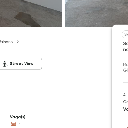
S
Palhano
S
n
Street View
Ru
Gl
Al
Co
V
Vaga(s)
1