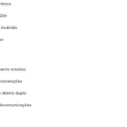
rônico
 24h
 incêndio
no
ento rotativo
 convenções
 direito duplo
elecomunicações
D