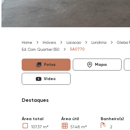
Home
Imóveis
Locacao
Londrina
Gleba 
SA0770
Ed. Com. Quartier 550
Fotos
Mapa
Vídeo
Destaques
Área total
Área útil
Banheiro(s)
107.37 m²
51.48 m²
2