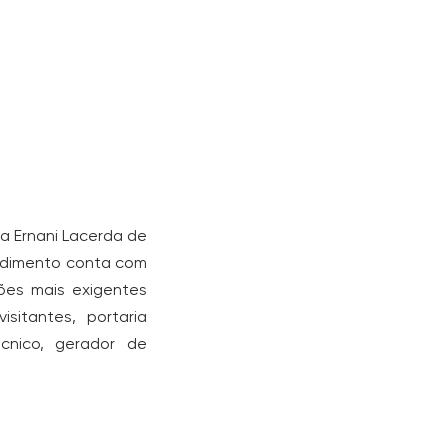
ua Ernani Lacerda de
ndimento conta com
ões mais exigentes
sitantes, portaria
cnico, gerador de