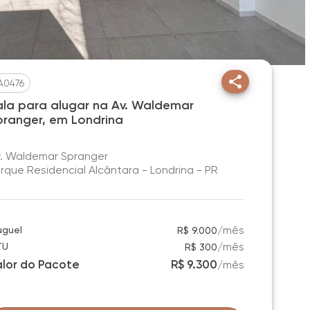
A0476
ala para alugar na Av. Waldemar
pranger, em Londrina
. Waldemar Spranger
rque Residencial Alcântara - Londrina - PR
/
mês
uguel
R$ 9.000
/
mês
TU
R$ 300
alor do Pacote
R$ 9.300
/
mês