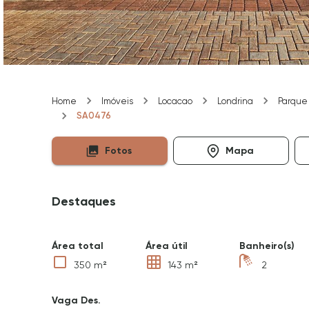
Home
Imóveis
Locacao
Londrina
Parque 
SA0476
Fotos
Mapa
Destaques
Área total
Área útil
Banheiro(s)
350 m²
143 m²
2
Vaga Des.