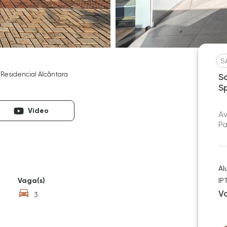
S
Residencial Alcântara
S
S
Vídeo
Av
Pa
Al
Vaga(s)
IP
V
3