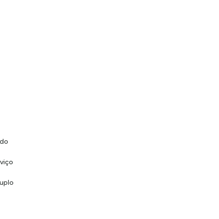
ado
viço
duplo