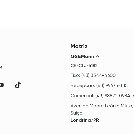
Matriz
GS&Marin
CRECI
J-4182
r
Fixo: (43) 3344-4600
Recepção: (43) 99675-1115
Comercial: (43) 98871-0984
Avenida Madre Leônia Milito,
Suiça
Londrina/PR