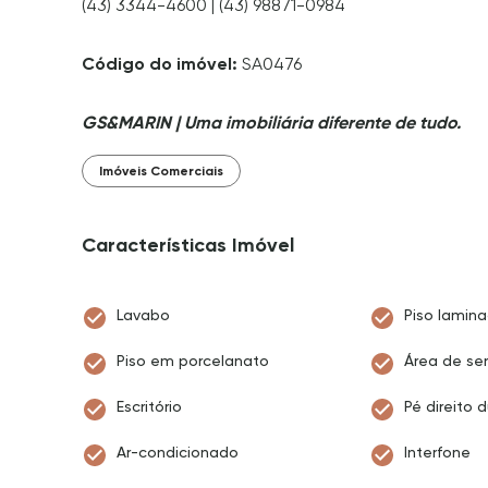
(43) 3344-4600 | (43) 98871-0984
Código do imóvel:
SA0476
GS&MARIN | Uma imobiliária diferente de tudo.
Imóveis Comerciais
Características Imóvel
Lavabo
Piso lamin
Piso em porcelanato
Área de ser
Escritório
Pé direito 
Ar-condicionado
Interfone