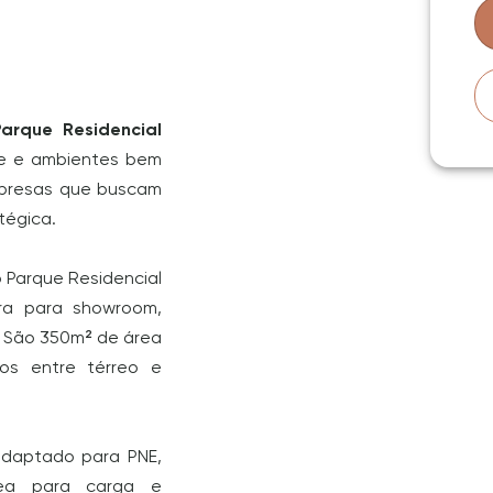
Parque Residencial
e e ambientes bem
empresas que buscam
tégica.
o Parque Residencial
ura para showroom,
s. São 350m² de área
dos entre térreo e
daptado para PNE,
área para carga e