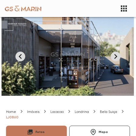
Home
Imóveis
Locacao
Londrina
Bela Suiça
LJ0860
Fotos
Mapa