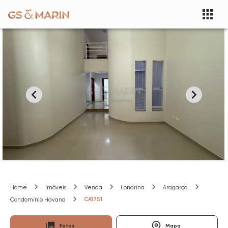
Home
Imóveis
Venda
Londrina
Aragarça
CA1751
Condomínio Havana
Fotos
Mapa