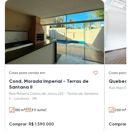
Casa
para venda em
Casa
para v
Cond. Morada Imperial - Terras de
Quebec
Santana II
Rua Raja Ga
Rua Rubens Carlos de Jesus 625 - Terras de Santana
II - Londrina - PR
185 m²
3 (1 suíte)
260 m²
Comprar: R$ 1.590.000
Comprar: R