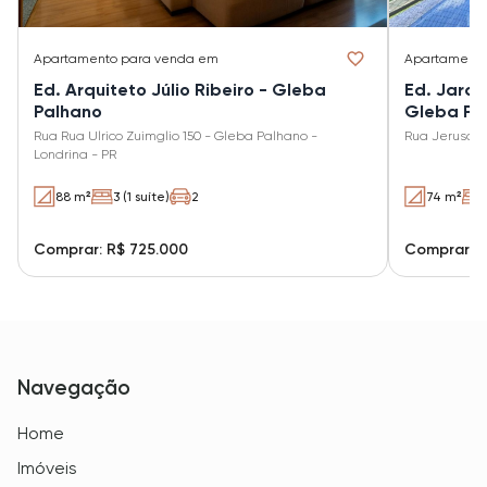
Apartamento
para venda em
Apartament
Ed. Arquiteto Júlio Ribeiro - Gleba
Ed. Jardi
Palhano
Gleba Pa
Rua Rua Ulrico Zuimglio 150 - Gleba Palhano -
Rua Jerusalé
Londrina - PR
88 m²
3 (1 suíte)
2
74 m²
Comprar: R$ 725.000
Comprar: R
Navegação
Home
Imóveis