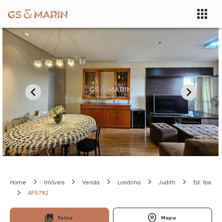
Home
Imóveis
Venda
Londrina
Judith
Ed. Ibis
AP5782
Fotos
Mapa