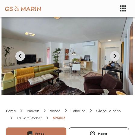
Home
Imóveis
Venda
Londrina
Gleba Palhano
AP5853
Ed. Parc Rocher
Fotos
Mapa