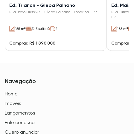
Ed. Trianon - Gleba Palhano
Ed. Maiso
Rua João Huss 955 - Gleba Palhano - Londrina - PR
Rua Eurico H
PR
155 m²
3 (3 suítes)
2
183 m²
Comprar: R$ 1.890.000
Comprar: R
Navegação
Home
Imóveis
Lançamentos
Fale conosco
Quero anunciar