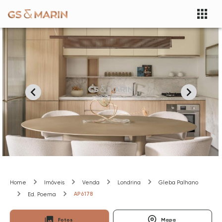
Home
Imóveis
Venda
Londrina
Gleba Palhano
AP6178
Ed. Poema
Fotos
Mapa