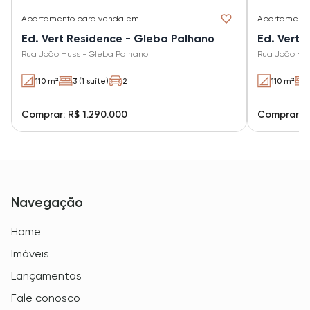
Apartamento
para venda em
Apartament
Ed. Vert Residence - Gleba Palhano
Rua João Huss - Gleba Palhano
Rua João Hus
110 m²
3 (1 suíte)
2
110 m²
Comprar: R$ 1.290.000
Comprar: R
Navegação
Home
Imóveis
Lançamentos
Fale conosco