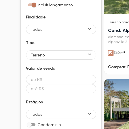
Incluir lançamento
Finalidade
Terreno
par
Todas
Cond. Alph
Alameda Mar
Alphaville 2 
Tipo
360 m²
Terreno
Comprar: R
Valor de
venda
Estágios
Todos
Condomínio