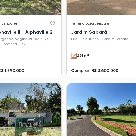
a venda em
Terreno
para venda em
aville II - Alphaville 2
Jardim Sabará
garida Nagib Ozi Badin 50 -
Rua Elizio Turino - Jardim Sabará
- Londrina - PR
265 m²
$ 1.290.000
Comprar: R$ 3.600.000