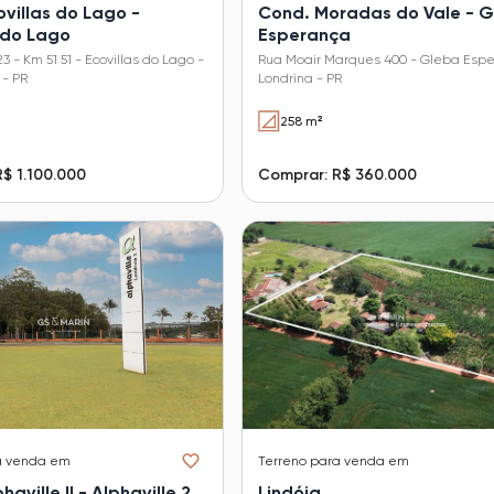
villas do Lago -
Cond. Moradas do Vale - 
 do Lago
Esperança
3 - Km 51 51 - Ecovillas do Lago -
Rua Moair Marques 400 - Gleba Espe
 - PR
Londrina - PR
258 m²
$ 1.100.000
Comprar: R$ 360.000
a venda em
Terreno
para venda em
aville II - Alphaville 2
Lindóia