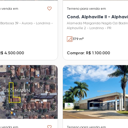
a venda em
Terreno
para venda em
Cond. Alphaville II - Alphavi
Barbosa 39 - Aurora - Londrina -
Alameda Margarida Nagib Ozi Badin 
Alphaville 2 - Londrina - PR
379 m²
R$ 4.500.000
Comprar: R$ 1.100.000
a venda em
Terreno
para venda em