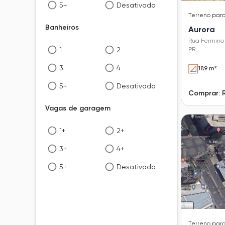
5+
Desativado
Terreno
par
Banheiros
Aurora
Rua Fermino 
1
2
PR
3
4
189 m²
5+
Desativado
Comprar: 
Vagas de garagem
1+
2+
3+
4+
5+
Desativado
Terreno
par