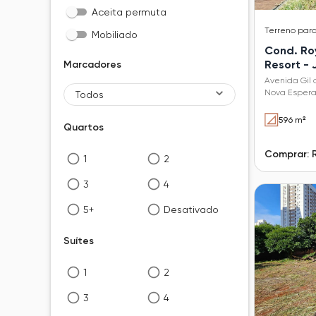
Aceita permuta
Terreno
par
Mobiliado
Cond. Ro
Resort -
Marcadores
Avenida Gil 
Nova Espera
Todos
596 m²
Quartos
Comprar: 
1
2
3
4
5+
Desativado
Suítes
1
2
3
4