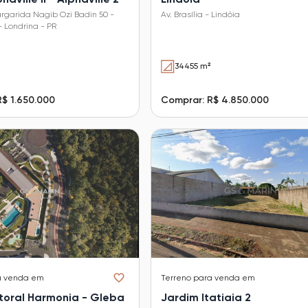
garida Nagib Ozi Badin 50 -
Av. Brasília - Lindóia
- Londrina - PR
34455 m²
$ 1.650.000
Comprar: R$ 4.850.000
a venda em
Terreno
para venda em
toral Harmonia - Gleba
Jardim Itatiaia 2