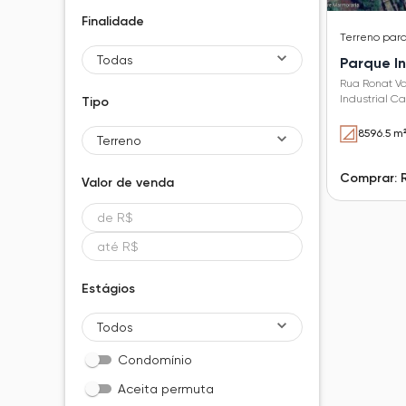
Finalidade
Terreno
par
Todas
Parque In
Rua Ronat Va
Industrial Ca
Tipo
8596.5 m
Terreno
Comprar: 
Valor de
venda
Estágios
Todos
Condomínio
Aceita permuta