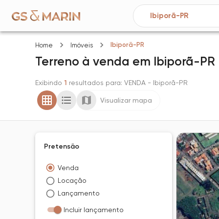
Ibiporã-PR
Home
Imóveis
Terreno
à venda
em
Ibiporã-PR
Exibindo
1
resultados para
: VENDA
- Ibiporã-PR
Visualizar mapa
Pretensão
Venda
Locação
Lançamento
Incluir lançamento