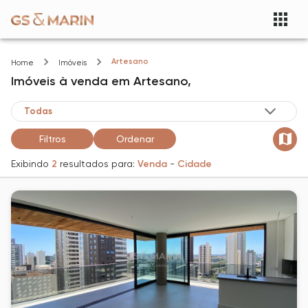
Artesano
Home
Imóveis
Imóveis
à venda
em
Artesano,
Filtros
Ordenar
Exibindo
2
resultados para:
Venda
-
Cidade