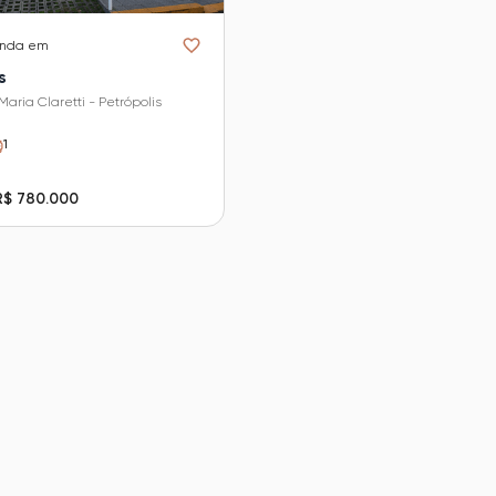
enda em
s
aria Claretti - Petrópolis
1
R$ 780.000