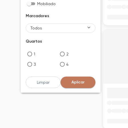
Mobiliado
Marcadores
Todos
Quartos
1
2
3
4
5+
Desativado
Aplicar
Limpar
Suítes
1
2
3
4
5+
Desativado