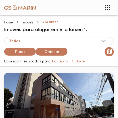
Vila larsen 1
Home
Imóveis
Imóveis
para alugar
em
Vila larsen 1,
Filtros
Ordenar
Exibindo
1
resultados para:
Locação
-
Cidade