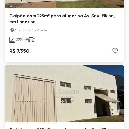
Galpão com 225m² para alugar na Av. Saul Elkind,
em Londrina
Conjunto Vivi Xavier
225
m²
1
R$ 7.350