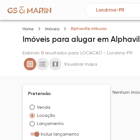
Alphaville imbuias
Home
Imóveis
Imóveis
para alugar
em
Alphavil
Exibindo
0
resultados para
: LOCACAO
- Londrina-PR
Visualizar mapa
Nenhum imóve
Pretensão
Venda
Locação
Lançamento
Incluir lançamento