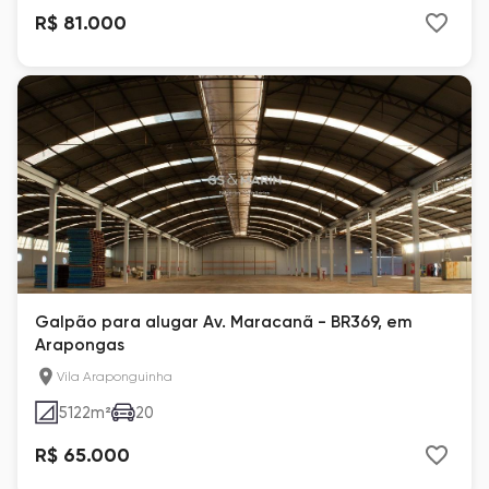
R$ 81.000
Galpão para alugar Av. Maracanã - BR369, em
Arapongas
Vila Araponguinha
5122
m²
20
R$ 65.000