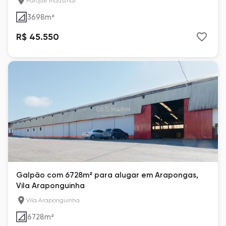
Parque Industrial
3698
m²
R$ 45.550
Galpão com 6728m² para alugar em Arapongas,
Vila Araponguinha
Vila Araponguinha
6728
m²